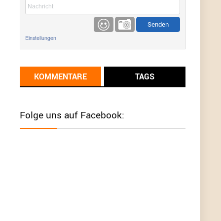
etwas
Günni
9/1/2022
6:17
Einstellungen
Ich glaube du hast den Sinn eines
Schnäppchenblogs noch immer nicht
verstanden?
KOMMENTARE
TAGS
Günni
9/1/2022
6:16
Dann schau mal bitte auf das Datum
Die
meisten Deals sind Tagespreise!
Folge uns auf Facebook:
User11493041
8/31/2022
7:10
Wird hier für 98,99 angeboten, bei Klick auf "Zum
Deal" sind es dann 140 Euro, das ist doch
Betrug am Kunden
Günni
7/30/2022
5:32
Wieso beschiss? Wir sind ein Schnäppchenblog
der "nur" auf Deals hinweist, wir selbst verkaufen
das Produkt nicht. Zudem ist das was du suchst
schon 2 Jahre her.