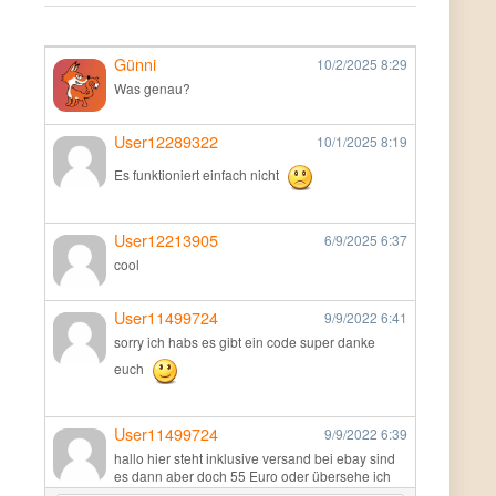
Günni
10/2/2025
8:29
Was genau?
User12289322
10/1/2025
8:19
Es funktioniert einfach nicht
User12213905
6/9/2025
6:37
cool
User11499724
9/9/2022
6:41
sorry ich habs es gibt ein code super danke
euch
User11499724
9/9/2022
6:39
hallo hier steht inklusive versand bei ebay sind
es dann aber doch 55 Euro oder übersehe ich