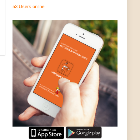
53 Users
online