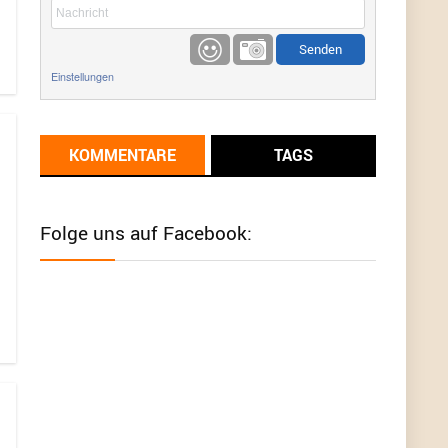
etwas
Günni
9/1/2022
6:17
Einstellungen
Ich glaube du hast den Sinn eines
Schnäppchenblogs noch immer nicht
verstanden?
KOMMENTARE
TAGS
Günni
9/1/2022
6:16
Dann schau mal bitte auf das Datum
Die
meisten Deals sind Tagespreise!
Folge uns auf Facebook:
User11493041
8/31/2022
7:10
Wird hier für 98,99 angeboten, bei Klick auf "Zum
Deal" sind es dann 140 Euro, das ist doch
Betrug am Kunden
Günni
7/30/2022
5:32
Wieso beschiss? Wir sind ein Schnäppchenblog
der "nur" auf Deals hinweist, wir selbst verkaufen
das Produkt nicht. Zudem ist das was du suchst
schon 2 Jahre her.