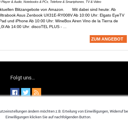
-Player & Audio
,
Notebooks & PCs
,
Telefone & Smartphones
,
TV & Video
aktuellen Blitzangebote von Amazon. Mit dabei sind heute: Ab
l Ultrabook Asus Zenbook UX31E-RY008V Ab 10:00 Uhr: Elgato EyeTV
iPad und iPhone Ab 10:00 Uhr: WineBox Airen Vino de la Tierra de
3,0l Ab 14:00 Uhr: discoTEL PLUS - ...
ZUM ANGEBOT
Folgt uns…
tzeinstellungen ändern möchten z.B. Erteilung von Einwilligungen, Widerruf bere
Einwilligungen klicken Sie auf nachfolgenden Button.
hier spart jeder!