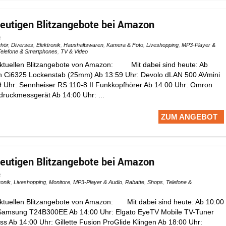
heutigen Blitzangebote bei Amazon
3
hör
,
Diverses
,
Elektronik
,
Haushaltswaren
,
Kamera & Foto
,
Liveshopping
,
MP3-Player &
Telefone & Smartphones
,
TV & Video
 aktuellen Blitzangebote von Amazon: Mit dabei sind heute: Ab
n Ci6325 Lockenstab (25mm) Ab 13:59 Uhr: Devolo dLAN 500 AVmini
9 Uhr: Sennheiser RS 110-8 II Funkkopfhörer Ab 14:00 Uhr: Omron
ruckmessgerät Ab 14:00 Uhr: ...
ZUM ANGEBOT
heutigen Blitzangebote bei Amazon
3
ronik
,
Liveshopping
,
Monitore
,
MP3-Player & Audio
,
Rabatte
,
Shops
,
Telefone &
aktuellen Blitzangebote von Amazon: Mit dabei sind heute: Ab 10:00
r Samsung T24B300EE Ab 14:00 Uhr: Elgato EyeTV Mobile TV-Tuner
s Ab 14:00 Uhr: Gillette Fusion ProGlide Klingen Ab 18:00 Uhr: