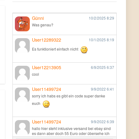
Günni
10/2/2025
8:29
Was genau?
User12289322
10/1/2025
8:19
Es funktioniert einfach nicht
User12213905
6/9/2025
6:37
cool
User11499724
9/9/2022
6:41
sorry ich habs es gibt ein code super danke
euch
User11499724
9/9/2022
6:39
hallo hier steht inklusive versand bei ebay sind
es dann aber doch 55 Euro oder übersehe ich