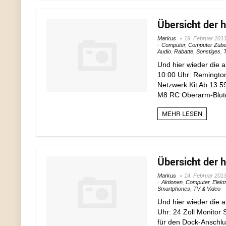
Übersicht der 
Markus
19. Februar 201
Computer
,
Computer Zube
Audio
,
Rabatte
,
Sonstiges
,
Und hier wieder die
10:00 Uhr: Remingto
Netzwerk Kit Ab 13:5
M8 RC Oberarm-Blutd
MEHR LESEN
Übersicht der 
Markus
14. Februar 201
Aktionen
,
Computer
,
Elekt
Smartphones
,
TV & Video
Und hier wieder die 
Uhr: 24 Zoll Monito
für den Dock-Anschlus