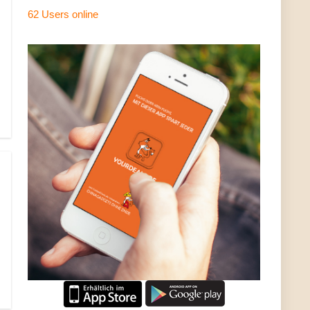
62 Users
online