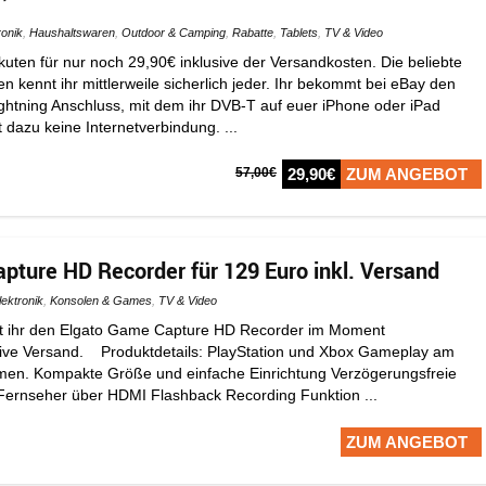
ronik
,
Haushaltswaren
,
Outdoor & Camping
,
Rabatte
,
Tablets
,
TV & Video
kuten für nur noch 29,90€ inklusive der Versandkosten. Die beliebte
 kennt ihr mittlerweile sicherlich jeder. Ihr bekommt bei eBay den
ghtning Anschluss, mit dem ihr DVB-T auf euer iPhone oder iPad
 dazu keine Internetverbindung. ...
57,00€
29,90€
ZUM ANGEBOT
pture HD Recorder für 129 Euro inkl. Versand
lektronik
,
Konsolen & Games
,
TV & Video
 ihr den Elgato Game Capture HD Recorder im Moment
sive Versand. Produktdetails: PlayStation und Xbox Gameplay am
en. Kompakte Größe und einfache Einrichtung Verzögerungsfreie
Fernseher über HDMI Flashback Recording Funktion ...
ZUM ANGEBOT