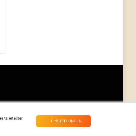
User11448863
7/13/2022
3:39
von welchem Panel sprichst du?
User11448767
7/13/2022
1:15
... das Panel hat eine durchsichtige Folie - muss
diese weg??
Günni
7/11/2022
5:43
Du hast eine Mail
Günni
7/11/2022
5:40
Ich schreib dir mal zurück!
Günni
7/11/2022
5:40
Jo habs gefunden!
its erteilter
EINSTELLUNGEN
ALIENWESEN
7/11/2022
5:40
alternativ Email senden an admin@yourdealz.de