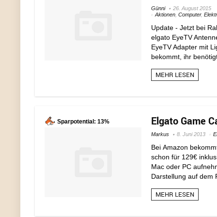
Günni
26. August 2015
Aktionen
,
Computer
,
Elekt
Update - Jetzt bei Ra
elgato EyeTV Antennen
EyeTV Adapter mit Li
bekommt, ihr benötigt
MEHR LESEN
Elgato Game Ca
Sparpotential: 13%
Markus
8. Juni 2013
E
Bei Amazon bekommt
schon für 129€ inklu
Mac oder PC aufnehm
Darstellung auf dem 
MEHR LESEN