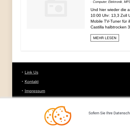
Computer
,
Elektronik
,
MP3
Und hier wieder die 
10:00 Uhr: 13,3 Zol
Mobile TV-Tuner für 
Castilla halbtrocken 
MEHR LESEN
Link Us
Kontakt
Impressum
Datenschutz
Sofern Sie Ihre Datenschu
Copyright © 2008-2026 YOURDEALZ.DE - Fuchs oder kein Fuchs, 