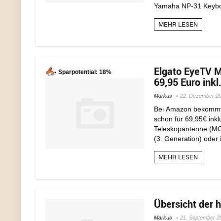
Yamaha NP-31 Keyboa
MEHR LESEN
Elgato EyeTV M
Sparpotential: 18%
69,95 Euro inkl
Markus
22. Dezember 2
Bei Amazon bekommt 
schon für 69,95€ ink
Teleskopantenne (MC
(3. Generation) oder 
MEHR LESEN
Übersicht der 
Markus
21. September 2