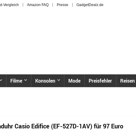
d-Vergleich
Amazon FAQ
Presse
GadgetDealz.de
Filme
Konsolen
Mode
Preisfehler
Reisen
uhr Casio Edifice (EF-527D-1AV) für 97 Euro