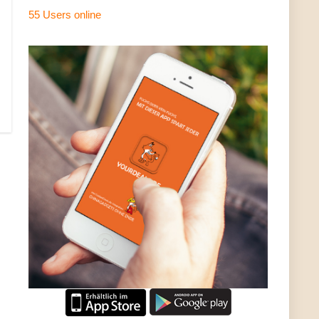
55 Users
online