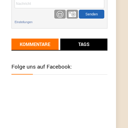
etwas
Günni
9/1/2022
6:17
Einstellungen
Ich glaube du hast den Sinn eines
Schnäppchenblogs noch immer nicht
verstanden?
KOMMENTARE
TAGS
Günni
9/1/2022
6:16
Dann schau mal bitte auf das Datum
Die
meisten Deals sind Tagespreise!
Folge uns auf Facebook:
User11493041
8/31/2022
7:10
Wird hier für 98,99 angeboten, bei Klick auf "Zum
Deal" sind es dann 140 Euro, das ist doch
Betrug am Kunden
Günni
7/30/2022
5:32
Wieso beschiss? Wir sind ein Schnäppchenblog
der "nur" auf Deals hinweist, wir selbst verkaufen
das Produkt nicht. Zudem ist das was du suchst
schon 2 Jahre her.