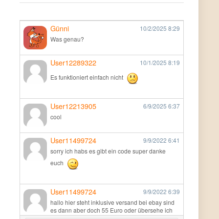
Günni
10/2/2025
8:29
Was genau?
User12289322
10/1/2025
8:19
Es funktioniert einfach nicht
User12213905
6/9/2025
6:37
cool
User11499724
9/9/2022
6:41
sorry ich habs es gibt ein code super danke
euch
User11499724
9/9/2022
6:39
hallo hier steht inklusive versand bei ebay sind
es dann aber doch 55 Euro oder übersehe ich