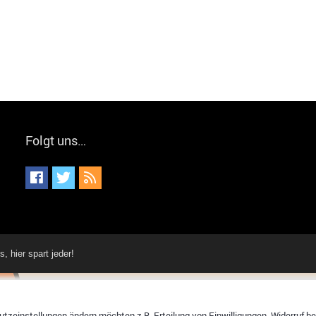
Folgt uns…
hier spart jeder!
tzeinstellungen ändern möchten z.B. Erteilung von Einwilligungen, Widerruf bere