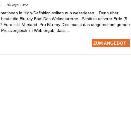
12
Blu-rays
,
Filme
ationen in High-Definition sollten nun weiterlesen... Denn über
eute die Blu-ray Box: Das Weltnaturerbe - Schätze unserer Erde (5
,97 Euro inkl. Versand. Pro Blu-ray Disc macht das umgerechnet gerade
 Preisvergleich im Web ergab, dass ...
ZUM ANGEBOT