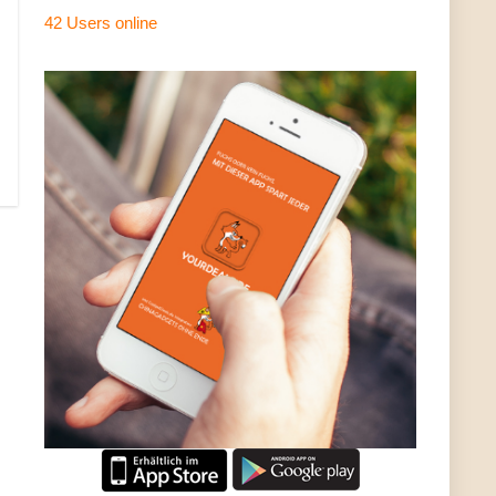
42 Users
online