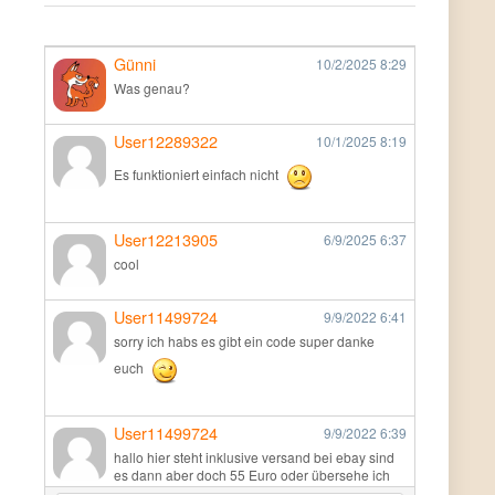
Günni
10/2/2025
8:29
Was genau?
User12289322
10/1/2025
8:19
Es funktioniert einfach nicht
User12213905
6/9/2025
6:37
cool
User11499724
9/9/2022
6:41
sorry ich habs es gibt ein code super danke
euch
User11499724
9/9/2022
6:39
hallo hier steht inklusive versand bei ebay sind
es dann aber doch 55 Euro oder übersehe ich