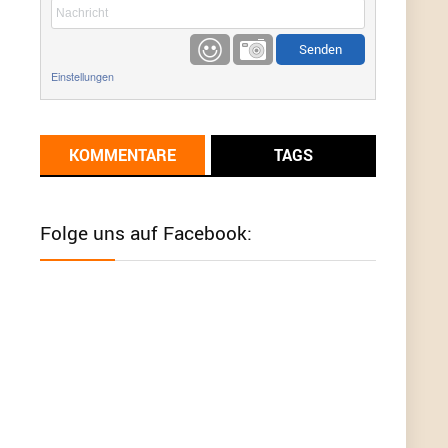
etwas
Günni
9/1/2022
6:17
Einstellungen
Ich glaube du hast den Sinn eines
Schnäppchenblogs noch immer nicht
verstanden?
KOMMENTARE
TAGS
Günni
9/1/2022
6:16
Dann schau mal bitte auf das Datum
Die
meisten Deals sind Tagespreise!
Folge uns auf Facebook:
User11493041
8/31/2022
7:10
Wird hier für 98,99 angeboten, bei Klick auf "Zum
Deal" sind es dann 140 Euro, das ist doch
Betrug am Kunden
Günni
7/30/2022
5:32
Wieso beschiss? Wir sind ein Schnäppchenblog
der "nur" auf Deals hinweist, wir selbst verkaufen
das Produkt nicht. Zudem ist das was du suchst
schon 2 Jahre her.