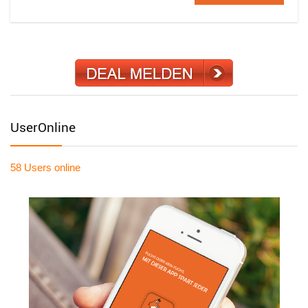
UserOnline
58 Users
online