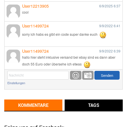
User12213905
6/9/2025
6:37
cool
User11499724
9/9/2022
6:41
sorry ich habs es gibt ein code super danke euch
User11499724
9/9/2022
6:39
hallo hier steht inklusive versand bei ebay sind es dann aber
doch 55 Euro oder übersehe ich etwas
Günni
9/1/2022
6:17
Einstellungen
Ich glaube du hast den Sinn eines Schnäppchenblogs noch
immer nicht verstanden?
Günni
KOMMENTARE
TAGS
9/1/2022
6:16
Dann schau mal bitte auf das Datum
Die meisten Deals
sind Tagespreise!