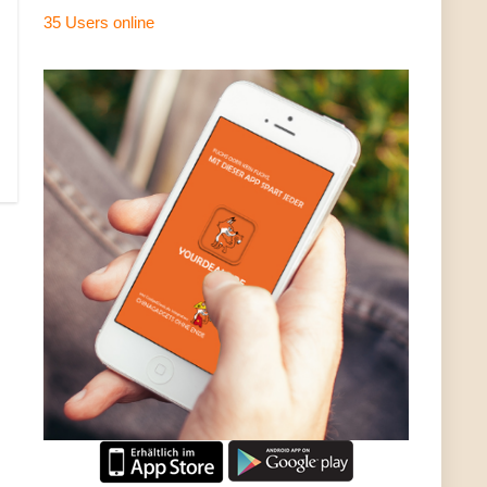
35 Users
online