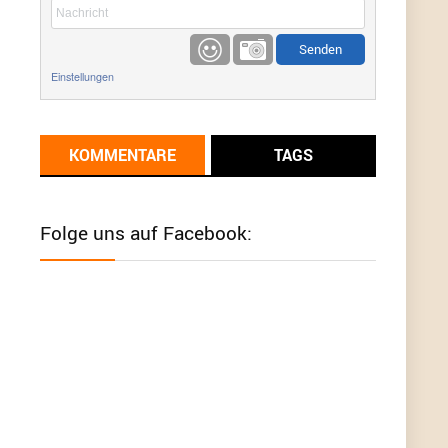
etwas
Günni
9/1/2022
6:17
Einstellungen
Ich glaube du hast den Sinn eines
Schnäppchenblogs noch immer nicht
verstanden?
KOMMENTARE
TAGS
Günni
9/1/2022
6:16
Dann schau mal bitte auf das Datum
Die
meisten Deals sind Tagespreise!
Folge uns auf Facebook:
User11493041
8/31/2022
7:10
Wird hier für 98,99 angeboten, bei Klick auf "Zum
Deal" sind es dann 140 Euro, das ist doch
Betrug am Kunden
Günni
7/30/2022
5:32
Wieso beschiss? Wir sind ein Schnäppchenblog
der "nur" auf Deals hinweist, wir selbst verkaufen
das Produkt nicht. Zudem ist das was du suchst
schon 2 Jahre her.