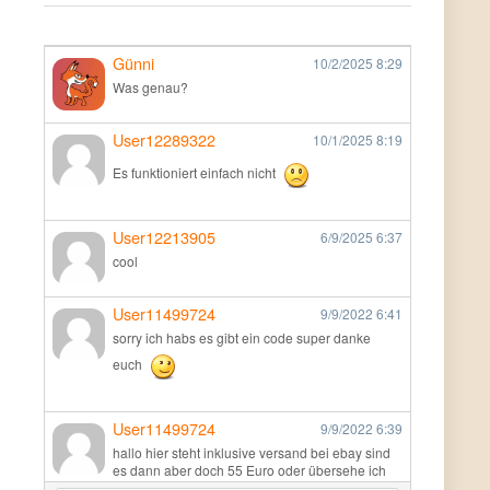
Günni
10/2/2025
8:29
Was genau?
User12289322
10/1/2025
8:19
Es funktioniert einfach nicht
User12213905
6/9/2025
6:37
cool
User11499724
9/9/2022
6:41
sorry ich habs es gibt ein code super danke
euch
User11499724
9/9/2022
6:39
hallo hier steht inklusive versand bei ebay sind
es dann aber doch 55 Euro oder übersehe ich