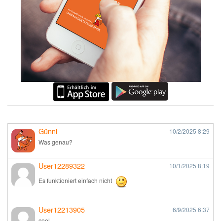
Günni
10/2/2025
8:29
Was genau?
User12289322
10/1/2025
8:19
Es funktioniert einfach nicht
User12213905
6/9/2025
6:37
cool