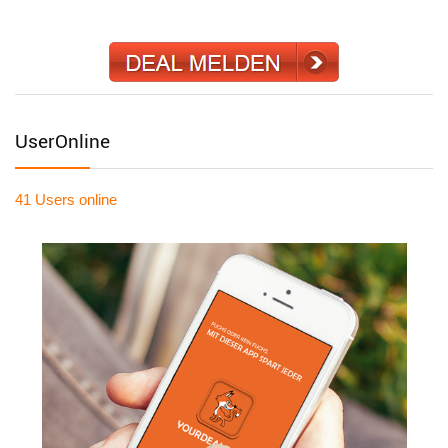
UserOnline
41 Users
online