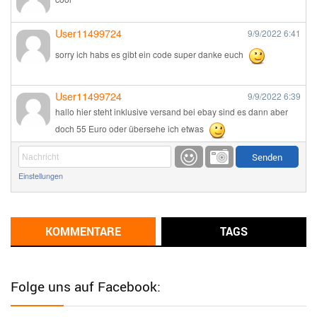
User11499724
9/9/2022
6:41
sorry ich habs es gibt ein code super danke euch
User11499724
9/9/2022
6:39
hallo hier steht inklusive versand bei ebay sind es dann aber
doch 55 Euro oder übersehe ich etwas
Günni
9/1/2022
6:17
Einstellungen
Ich glaube du hast den Sinn eines Schnäppchenblogs noch
immer nicht verstanden?
Günni
KOMMENTARE
TAGS
9/1/2022
6:16
Dann schau mal bitte auf das Datum
Die meisten Deals
sind Tagespreise!
Folge uns auf Facebook:
User11493041
8/31/2022
7:10