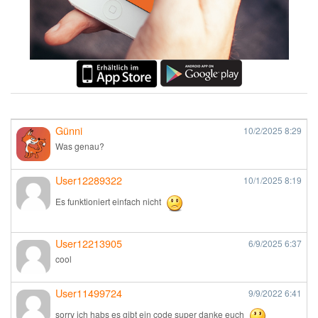
Günni
10/2/2025
8:29
Was genau?
User12289322
10/1/2025
8:19
Es funktioniert einfach nicht
User12213905
6/9/2025
6:37
cool
User11499724
9/9/2022
6:41
sorry ich habs es gibt ein code super danke euch