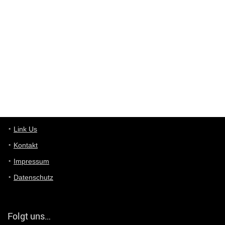
Wieso beschiss? Wir sind ein Schnäppchenblog der "nur" auf
Deals hinweist, wir selbst verkaufen das Produkt nicht. Zudem
ist das was du suchst schon 2 Jahre her.
User11448863
7/13/2022
3:39
von welchem Panel sprichst du?
User11448767
7/13/2022
1:15
... das Panel hat eine durchsichtige Folie - muss diese weg??
Günni
7/11/2022
5:43
Du hast eine Mail
Link Us
Kontakt
Günni
7/11/2022
5:40
Impressum
Ich schreib dir mal zurück!
Datenschutz
Günni
7/11/2022
5:40
Jo habs gefunden!
Folgt uns…