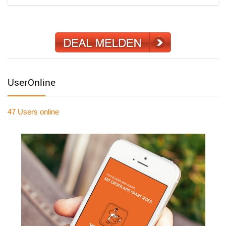
UserOnline
47 Users
online