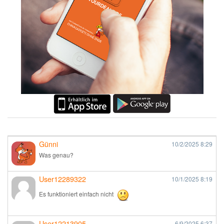
Günni
10/2/2025
8:29
Was genau?
User12289322
10/1/2025
8:19
Es funktioniert einfach nicht
User12213905
6/9/2025
6:37