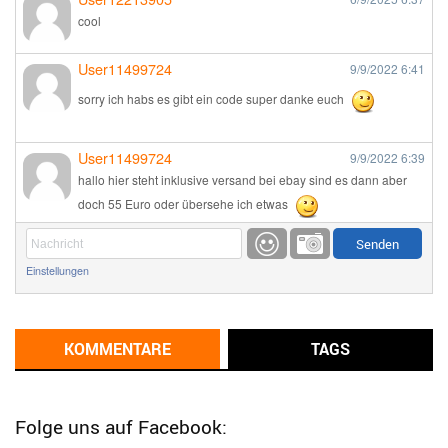
cool
User11499724
9/9/2022
6:41
sorry ich habs es gibt ein code super danke euch
User11499724
9/9/2022
6:39
hallo hier steht inklusive versand bei ebay sind es dann aber
doch 55 Euro oder übersehe ich etwas
Günni
9/1/2022
6:17
Einstellungen
Ich glaube du hast den Sinn eines Schnäppchenblogs noch
immer nicht verstanden?
Günni
KOMMENTARE
TAGS
9/1/2022
6:16
Dann schau mal bitte auf das Datum
Die meisten Deals
sind Tagespreise!
Folge uns auf Facebook: