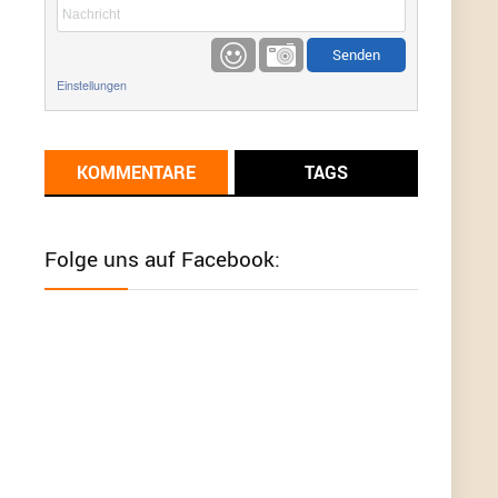
etwas
Günni
9/1/2022
6:17
Einstellungen
Ich glaube du hast den Sinn eines
Schnäppchenblogs noch immer nicht
verstanden?
KOMMENTARE
TAGS
Günni
9/1/2022
6:16
Dann schau mal bitte auf das Datum
Die
meisten Deals sind Tagespreise!
Folge uns auf Facebook:
User11493041
8/31/2022
7:10
Wird hier für 98,99 angeboten, bei Klick auf "Zum
Deal" sind es dann 140 Euro, das ist doch
Betrug am Kunden
Günni
7/30/2022
5:32
Wieso beschiss? Wir sind ein Schnäppchenblog
der "nur" auf Deals hinweist, wir selbst verkaufen
das Produkt nicht. Zudem ist das was du suchst
schon 2 Jahre her.