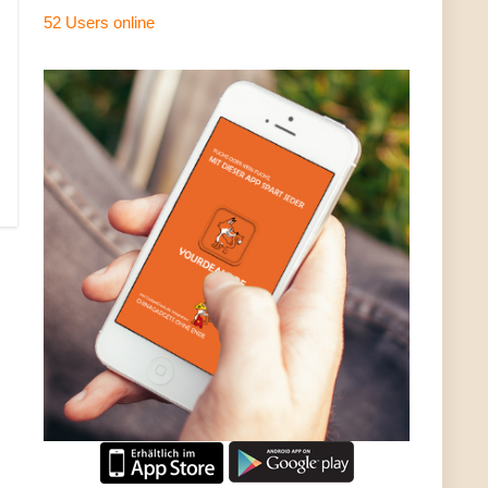
52 Users
online