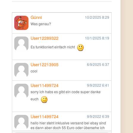
Günni
10/2/2025
8:29
Was genau?
User12289322
10/1/2025
8:19
Es funktioniert einfach nicht
User12213905
6/9/2025
6:37
cool
User11499724
9/9/2022
6:41
sorry ich habs es gibt ein code super danke
euch
User11499724
9/9/2022
6:39
hallo hier steht inklusive versand bei ebay sind
es dann aber doch 55 Euro oder übersehe ich