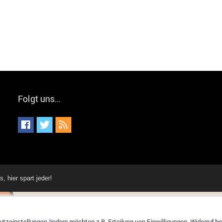
Folgt uns…
hier spart jeder!
tzeinstellungen ändern möchten z.B. Erteilung von Einwilligungen, Widerruf bere