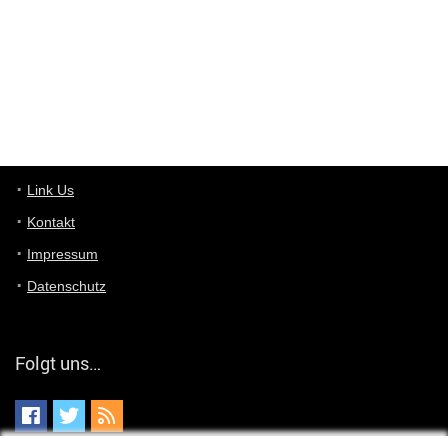
User11448863
7/13/2022
3:39
von welchem Panel sprichst du?
User11448767
7/13/2022
1:15
... das Panel hat eine durchsichtige Folie - muss diese weg??
Günni
7/11/2022
5:43
Du hast eine Mail
Link Us
Kontakt
Günni
7/11/2022
5:40
Impressum
Ich schreib dir mal zurück!
Datenschutz
Günni
7/11/2022
5:40
Jo habs gefunden!
Folgt uns…
ALIENWESEN
7/11/2022
5:40
alternativ Email senden an admin@yourdealz.de ?