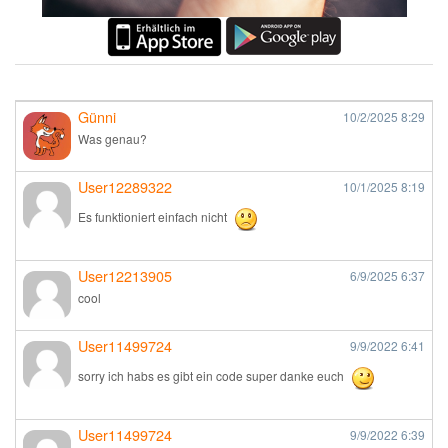
Günni
10/2/2025
8:29
Was genau?
User12289322
10/1/2025
8:19
Es funktioniert einfach nicht
User12213905
6/9/2025
6:37
cool
User11499724
9/9/2022
6:41
sorry ich habs es gibt ein code super danke euch
User11499724
9/9/2022
6:39