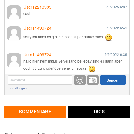
User12213905
6/9/2025
6:37
cool
User11499724
9/9/2022
6:41
sorry ich habs es gibt ein code super danke euch
User11499724
9/9/2022
6:39
hallo hier steht inklusive versand bei ebay sind es dann aber
doch 55 Euro oder übersehe ich etwas
Günni
9/1/2022
6:17
Einstellungen
Ich glaube du hast den Sinn eines Schnäppchenblogs noch
immer nicht verstanden?
Günni
KOMMENTARE
TAGS
9/1/2022
6:16
Dann schau mal bitte auf das Datum
Die meisten Deals
sind Tagespreise!