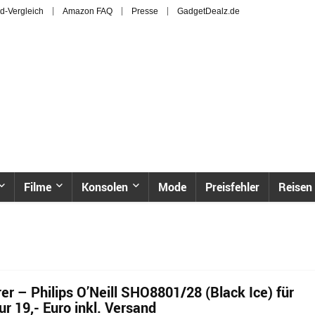
d-Vergleich
Amazon FAQ
Presse
GadgetDealz.de
Filme
Konsolen
Mode
Preisfehler
Reisen
er – Philips O’Neill SHO8801/28 (Black Ice) für
r 19,- Euro inkl. Versand