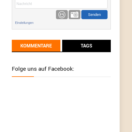
etwas
Günni
9/1/2022
6:17
Einstellungen
Ich glaube du hast den Sinn eines
Schnäppchenblogs noch immer nicht
verstanden?
KOMMENTARE
TAGS
Günni
9/1/2022
6:16
Dann schau mal bitte auf das Datum
Die
meisten Deals sind Tagespreise!
Folge uns auf Facebook:
User11493041
8/31/2022
7:10
Wird hier für 98,99 angeboten, bei Klick auf "Zum
Deal" sind es dann 140 Euro, das ist doch
Betrug am Kunden
Günni
7/30/2022
5:32
Wieso beschiss? Wir sind ein Schnäppchenblog
der "nur" auf Deals hinweist, wir selbst verkaufen
das Produkt nicht. Zudem ist das was du suchst
schon 2 Jahre her.