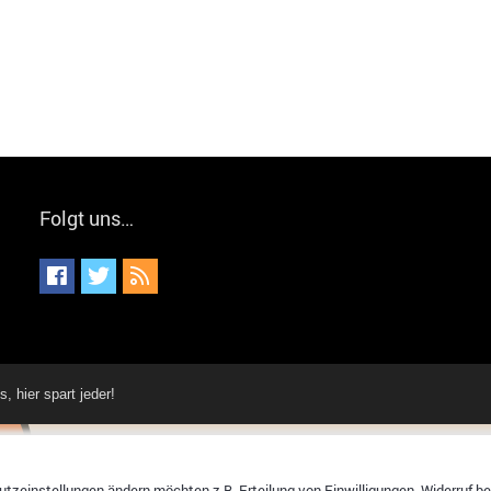
Folgt uns…
hier spart jeder!
tzeinstellungen ändern möchten z.B. Erteilung von Einwilligungen, Widerruf bere