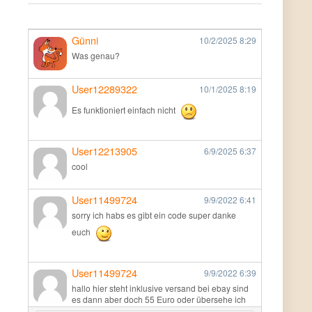
Günni
10/2/2025
8:29
Was genau?
User12289322
10/1/2025
8:19
Es funktioniert einfach nicht
User12213905
6/9/2025
6:37
cool
User11499724
9/9/2022
6:41
sorry ich habs es gibt ein code super danke
euch
User11499724
9/9/2022
6:39
hallo hier steht inklusive versand bei ebay sind
es dann aber doch 55 Euro oder übersehe ich