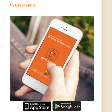
65 Users
online