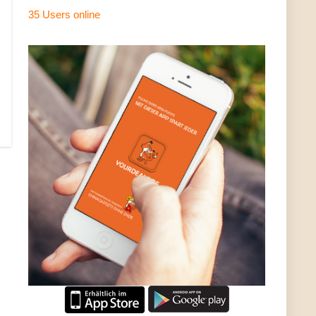
35 Users
online