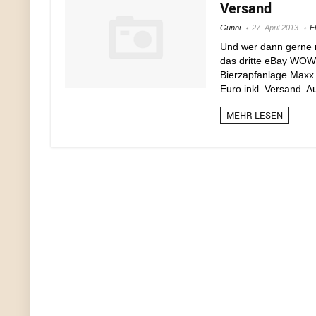
Versand
Günni
27. April 2013
E
Und wer dann gerne m
das dritte eBay WOW!
Bierzapfanlage Maxx 1
Euro inkl. Versand. A
MEHR LESEN