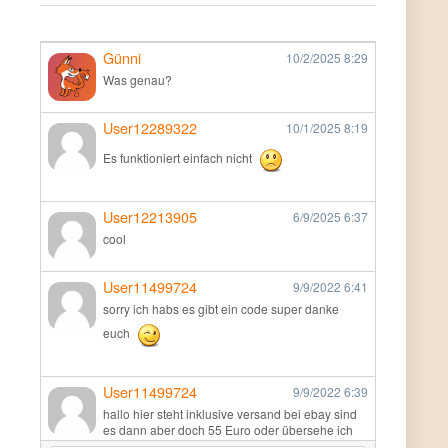
Günni
10/2/2025
8:29
Was genau?
User12289322
10/1/2025
8:19
Es funktioniert einfach nicht
User12213905
6/9/2025
6:37
cool
User11499724
9/9/2022
6:41
sorry ich habs es gibt ein code super danke
euch
User11499724
9/9/2022
6:39
hallo hier steht inklusive versand bei ebay sind
es dann aber doch 55 Euro oder übersehe ich