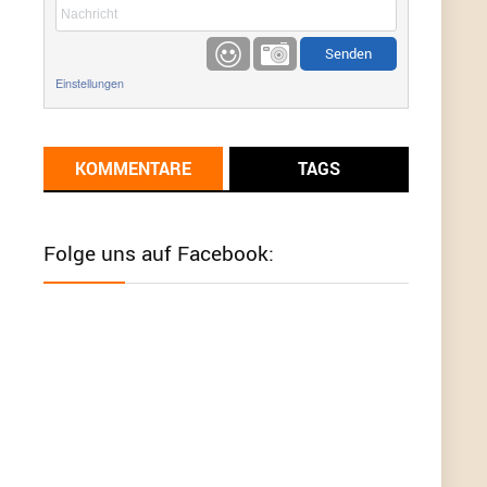
etwas
Günni
9/1/2022
6:17
Einstellungen
Ich glaube du hast den Sinn eines
Schnäppchenblogs noch immer nicht
verstanden?
KOMMENTARE
TAGS
Günni
9/1/2022
6:16
Dann schau mal bitte auf das Datum
Die
meisten Deals sind Tagespreise!
Folge uns auf Facebook:
User11493041
8/31/2022
7:10
Wird hier für 98,99 angeboten, bei Klick auf "Zum
Deal" sind es dann 140 Euro, das ist doch
Betrug am Kunden
Günni
7/30/2022
5:32
Wieso beschiss? Wir sind ein Schnäppchenblog
der "nur" auf Deals hinweist, wir selbst verkaufen
das Produkt nicht. Zudem ist das was du suchst
schon 2 Jahre her.