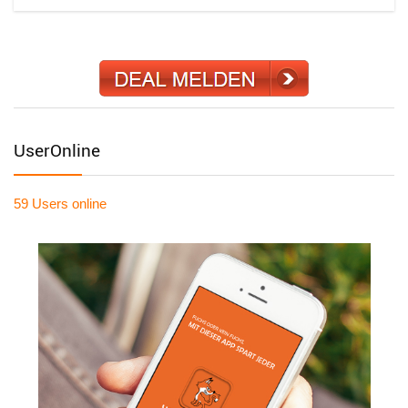
UserOnline
59 Users
online