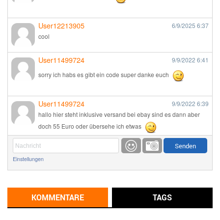
User12213905
6/9/2025
6:37
cool
User11499724
9/9/2022
6:41
sorry ich habs es gibt ein code super danke euch
User11499724
9/9/2022
6:39
hallo hier steht inklusive versand bei ebay sind es dann aber
doch 55 Euro oder übersehe ich etwas
Günni
9/1/2022
6:17
Einstellungen
Ich glaube du hast den Sinn eines Schnäppchenblogs noch
immer nicht verstanden?
Günni
KOMMENTARE
TAGS
9/1/2022
6:16
Dann schau mal bitte auf das Datum
Die meisten Deals