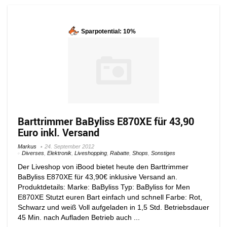
Sparpotential: 10%
Barttrimmer BaByliss E870XE für 43,90
Euro inkl. Versand
Markus
24. September 2012
Diverses
,
Elektronik
,
Liveshopping
,
Rabatte
,
Shops
,
Sonstiges
Der Liveshop von iBood bietet heute den Barttrimmer
BaByliss E870XE für 43,90€ inklusive Versand an.
Produktdetails: Marke: BaByliss Typ: BaByliss for Men
E870XE Stutzt euren Bart einfach und schnell Farbe: Rot,
Schwarz und weiß Voll aufgeladen in 1,5 Std. Betriebsdauer
45 Min. nach Aufladen Betrieb auch ...