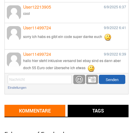
User12213905
6/9/2025
6:37
cool
User11499724
9/9/2022
6:41
sorry ich habs es gibt ein code super danke euch
User11499724
9/9/2022
6:39
hallo hier steht inklusive versand bei ebay sind es dann aber
doch 55 Euro oder übersehe ich etwas
Günni
9/1/2022
6:17
Einstellungen
Ich glaube du hast den Sinn eines Schnäppchenblogs noch
immer nicht verstanden?
Günni
KOMMENTARE
TAGS
9/1/2022
6:16
Dann schau mal bitte auf das Datum
Die meisten Deals
sind Tagespreise!