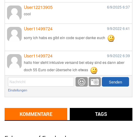
User12213905
6/9/2025
6:37
cool
User11499724
9/9/2022
6:41
sorry ich habs es gibt ein code super danke euch
User11499724
9/9/2022
6:39
hallo hier steht inklusive versand bei ebay sind es dann aber
doch 55 Euro oder übersehe ich etwas
Günni
9/1/2022
6:17
Einstellungen
Ich glaube du hast den Sinn eines Schnäppchenblogs noch
immer nicht verstanden?
Günni
KOMMENTARE
TAGS
9/1/2022
6:16
Dann schau mal bitte auf das Datum
Die meisten Deals
sind Tagespreise!