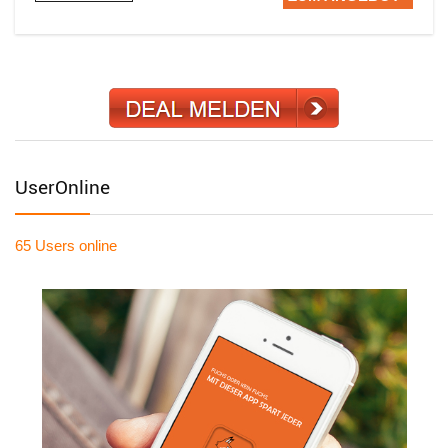
UserOnline
65 Users
online