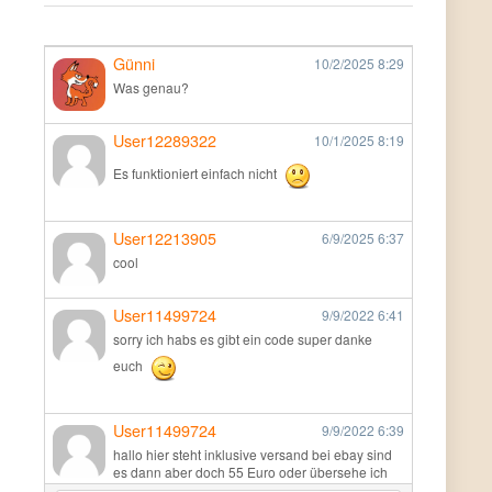
Günni
10/2/2025
8:29
Was genau?
User12289322
10/1/2025
8:19
Es funktioniert einfach nicht
User12213905
6/9/2025
6:37
cool
User11499724
9/9/2022
6:41
sorry ich habs es gibt ein code super danke
euch
User11499724
9/9/2022
6:39
hallo hier steht inklusive versand bei ebay sind
es dann aber doch 55 Euro oder übersehe ich