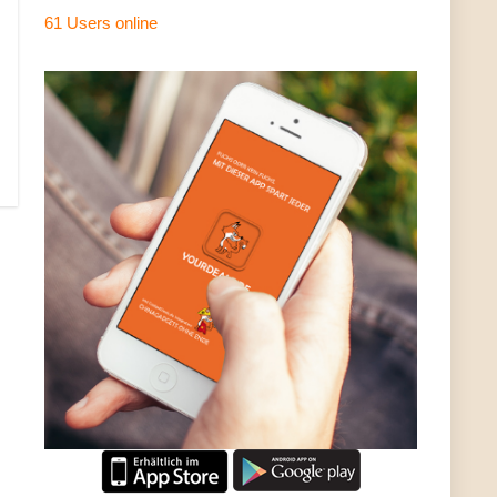
61 Users
online