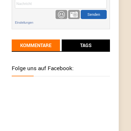
etwas
Günni
9/1/2022
6:17
Einstellungen
Ich glaube du hast den Sinn eines
Schnäppchenblogs noch immer nicht
verstanden?
KOMMENTARE
TAGS
Günni
9/1/2022
6:16
Dann schau mal bitte auf das Datum
Die
meisten Deals sind Tagespreise!
Folge uns auf Facebook:
User11493041
8/31/2022
7:10
Wird hier für 98,99 angeboten, bei Klick auf "Zum
Deal" sind es dann 140 Euro, das ist doch
Betrug am Kunden
Günni
7/30/2022
5:32
Wieso beschiss? Wir sind ein Schnäppchenblog
der "nur" auf Deals hinweist, wir selbst verkaufen
das Produkt nicht. Zudem ist das was du suchst
schon 2 Jahre her.