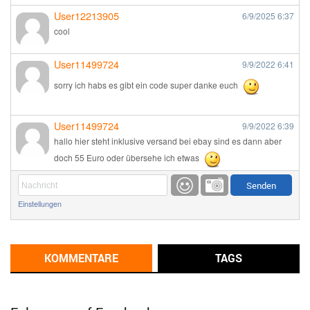
User12213905
6/9/2025
6:37
cool
User11499724
9/9/2022
6:41
sorry ich habs es gibt ein code super danke euch
User11499724
9/9/2022
6:39
hallo hier steht inklusive versand bei ebay sind es dann aber
doch 55 Euro oder übersehe ich etwas
Günni
9/1/2022
6:17
Einstellungen
Ich glaube du hast den Sinn eines Schnäppchenblogs noch
immer nicht verstanden?
Günni
KOMMENTARE
TAGS
9/1/2022
6:16
Dann schau mal bitte auf das Datum
Die meisten Deals
sind Tagespreise!