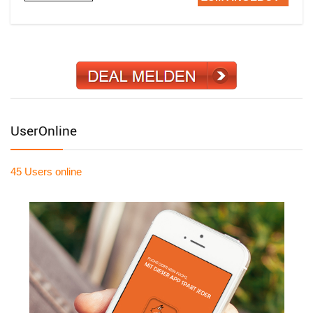
UserOnline
45 Users
online