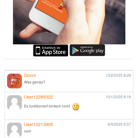
Günni
10/2/2025
8:29
Was genau?
User12289322
10/1/2025
8:19
Es funktioniert einfach nicht
User12213905
6/9/2025
6:37
cool