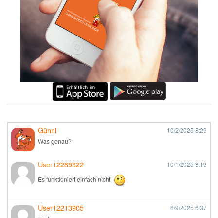
Günni
10/2/2025
8:29
Was genau?
User12289322
10/1/2025
8:19
Es funktioniert einfach nicht
User12213905
6/9/2025
6:37