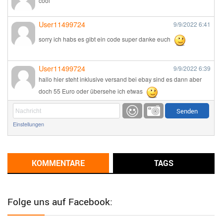
cool
User11499724
9/9/2022
6:41
sorry ich habs es gibt ein code super danke euch
User11499724
9/9/2022
6:39
hallo hier steht inklusive versand bei ebay sind es dann aber
doch 55 Euro oder übersehe ich etwas
Günni
9/1/2022
6:17
Einstellungen
Ich glaube du hast den Sinn eines Schnäppchenblogs noch
immer nicht verstanden?
Günni
KOMMENTARE
TAGS
9/1/2022
6:16
Dann schau mal bitte auf das Datum
Die meisten Deals
sind Tagespreise!
Folge uns auf Facebook:
User11493041
8/31/2022
7:10