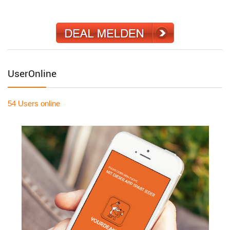
UserOnline
54 Users
online