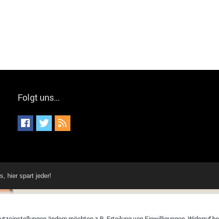
Folgt uns…
hier spart jeder!
tzeinstellungen ändern möchten z.B. Erteilung von Einwilligungen, Widerruf bere