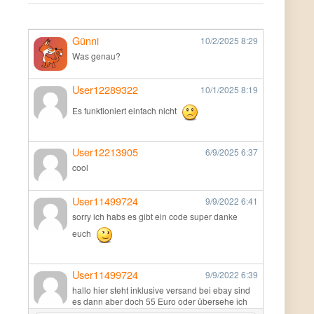
Günni
10/2/2025
8:29
Was genau?
User12289322
10/1/2025
8:19
Es funktioniert einfach nicht
User12213905
6/9/2025
6:37
cool
User11499724
9/9/2022
6:41
sorry ich habs es gibt ein code super danke
euch
User11499724
9/9/2022
6:39
hallo hier steht inklusive versand bei ebay sind
es dann aber doch 55 Euro oder übersehe ich