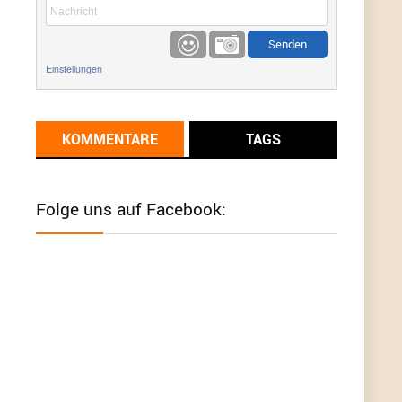
etwas
Günni
9/1/2022
6:17
Einstellungen
Ich glaube du hast den Sinn eines
Schnäppchenblogs noch immer nicht
verstanden?
KOMMENTARE
TAGS
Günni
9/1/2022
6:16
Dann schau mal bitte auf das Datum
Die
meisten Deals sind Tagespreise!
Folge uns auf Facebook:
User11493041
8/31/2022
7:10
Wird hier für 98,99 angeboten, bei Klick auf "Zum
Deal" sind es dann 140 Euro, das ist doch
Betrug am Kunden
Günni
7/30/2022
5:32
Wieso beschiss? Wir sind ein Schnäppchenblog
der "nur" auf Deals hinweist, wir selbst verkaufen
das Produkt nicht. Zudem ist das was du suchst
schon 2 Jahre her.