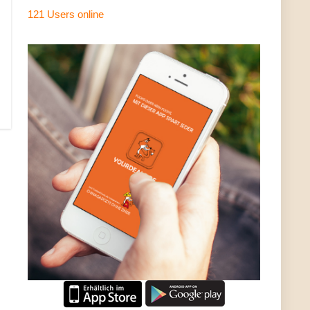
121 Users
online