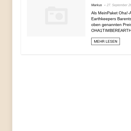
Markus
27. September 2
Als MeinPaket Oha!-A
Earthkeepers Barents
oben genannten Preis
OHA1TIMBEREARTHKEE
MEHR LESEN