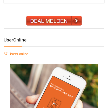
UserOnline
57 Users
online