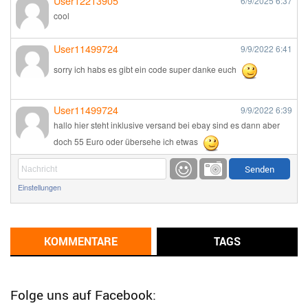
User12213905
6/9/2025
6:37
cool
User11499724
9/9/2022
6:41
sorry ich habs es gibt ein code super danke euch
User11499724
9/9/2022
6:39
hallo hier steht inklusive versand bei ebay sind es dann aber
doch 55 Euro oder übersehe ich etwas
Günni
9/1/2022
6:17
Einstellungen
Ich glaube du hast den Sinn eines Schnäppchenblogs noch
immer nicht verstanden?
Günni
KOMMENTARE
TAGS
9/1/2022
6:16
Dann schau mal bitte auf das Datum
Die meisten Deals
sind Tagespreise!
Folge uns auf Facebook: