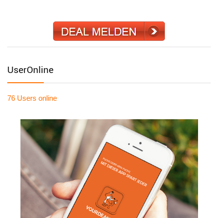
UserOnline
76 Users
online