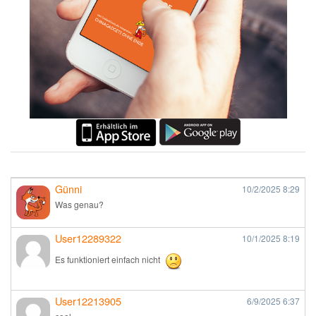
Günni
10/2/2025
8:29
Was genau?
User12289322
10/1/2025
8:19
Es funktioniert einfach nicht
User12213905
6/9/2025
6:37