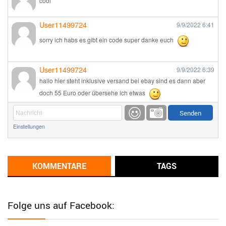
cool
User11499724
9/9/2022
6:41
sorry ich habs es gibt ein code super danke euch
User11499724
9/9/2022
6:39
hallo hier steht inklusive versand bei ebay sind es dann aber
doch 55 Euro oder übersehe ich etwas
Günni
9/1/2022
6:17
Einstellungen
Ich glaube du hast den Sinn eines Schnäppchenblogs noch
immer nicht verstanden?
Günni
KOMMENTARE
TAGS
9/1/2022
6:16
Dann schau mal bitte auf das Datum
Die meisten Deals
sind Tagespreise!
Folge uns auf Facebook:
User11493041
8/31/2022
7:10