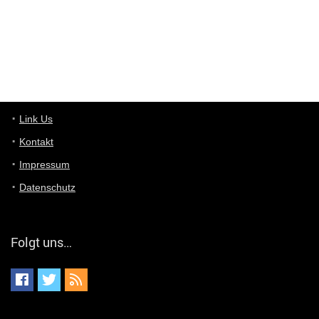
von welchem Panel sprichst du?
User11448767
7/13/2022
1:15
... das Panel hat eine durchsichtige Folie - muss diese weg??
Günni
7/11/2022
5:43
Du hast eine Mail
Link Us
Kontakt
Günni
7/11/2022
5:40
Impressum
Ich schreib dir mal zurück!
Datenschutz
Günni
7/11/2022
5:40
Jo habs gefunden!
Folgt uns…
ALIENWESEN
7/11/2022
5:40
alternativ Email senden an admin@yourdealz.de ?
ALIENWESEN
7/11/2022
5:38