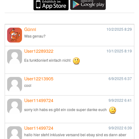
Günni
10/2/2025
8:29
Was genau?
User12289322
10/1/2025
8:19
Es funktioniert einfach nicht
User12213905
6/9/2025
6:37
cool
User11499724
9/9/2022
6:41
sorry ich habs es gibt ein code super danke euch
User11499724
9/9/2022
6:39
hallo hier steht inklusive versand bei ebay sind es dann aber