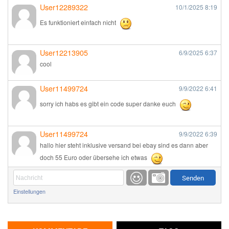
User12289322
10/1/2025
8:19
Es funktioniert einfach nicht
User12213905
6/9/2025
6:37
cool
User11499724
9/9/2022
6:41
sorry ich habs es gibt ein code super danke euch
User11499724
9/9/2022
6:39
hallo hier steht inklusive versand bei ebay sind es dann aber
doch 55 Euro oder übersehe ich etwas
Günni
9/1/2022
6:17
Einstellungen
Ich glaube du hast den Sinn eines Schnäppchenblogs noch
immer nicht verstanden?