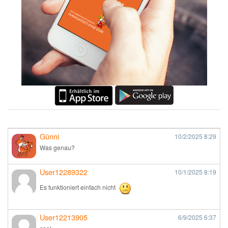
Günni
10/2/2025
8:29
Was genau?
User12289322
10/1/2025
8:19
Es funktioniert einfach nicht
User12213905
6/9/2025
6:37