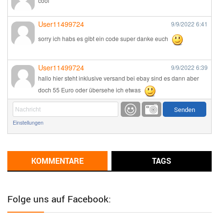
cool
User11499724
9/9/2022
6:41
sorry ich habs es gibt ein code super danke euch
User11499724
9/9/2022
6:39
hallo hier steht inklusive versand bei ebay sind es dann aber
doch 55 Euro oder übersehe ich etwas
Günni
9/1/2022
6:17
Einstellungen
Ich glaube du hast den Sinn eines Schnäppchenblogs noch
immer nicht verstanden?
Günni
KOMMENTARE
TAGS
9/1/2022
6:16
Dann schau mal bitte auf das Datum
Die meisten Deals
sind Tagespreise!
Folge uns auf Facebook:
User11493041
8/31/2022
7:10