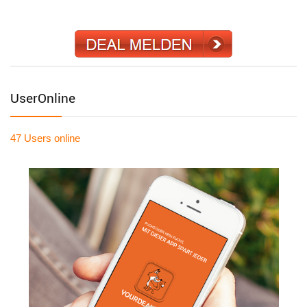
UserOnline
47 Users
online