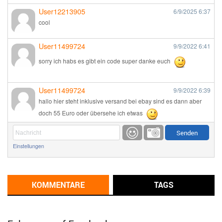
User12213905
6/9/2025
6:37
cool
User11499724
9/9/2022
6:41
sorry ich habs es gibt ein code super danke euch
User11499724
9/9/2022
6:39
hallo hier steht inklusive versand bei ebay sind es dann aber
doch 55 Euro oder übersehe ich etwas
Günni
9/1/2022
6:17
Einstellungen
Ich glaube du hast den Sinn eines Schnäppchenblogs noch
immer nicht verstanden?
Günni
KOMMENTARE
TAGS
9/1/2022
6:16
Dann schau mal bitte auf das Datum
Die meisten Deals
sind Tagespreise!