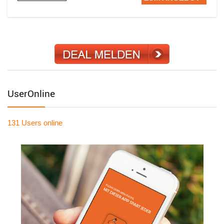
UserOnline
131 Users
online