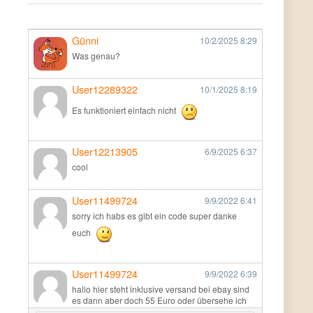
Günni
10/2/2025
8:29
Was genau?
User12289322
10/1/2025
8:19
Es funktioniert einfach nicht
User12213905
6/9/2025
6:37
cool
User11499724
9/9/2022
6:41
sorry ich habs es gibt ein code super danke
euch
User11499724
9/9/2022
6:39
hallo hier steht inklusive versand bei ebay sind
es dann aber doch 55 Euro oder übersehe ich