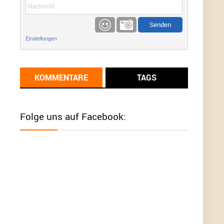
etwas
Günni
9/1/2022
6:17
Einstellungen
Ich glaube du hast den Sinn eines
Schnäppchenblogs noch immer nicht
verstanden?
KOMMENTARE
TAGS
Günni
9/1/2022
6:16
Dann schau mal bitte auf das Datum
Die
meisten Deals sind Tagespreise!
Folge uns auf Facebook:
User11493041
8/31/2022
7:10
Wird hier für 98,99 angeboten, bei Klick auf "Zum
Deal" sind es dann 140 Euro, das ist doch
Betrug am Kunden
Günni
7/30/2022
5:32
Wieso beschiss? Wir sind ein Schnäppchenblog
der "nur" auf Deals hinweist, wir selbst verkaufen
das Produkt nicht. Zudem ist das was du suchst
schon 2 Jahre her.