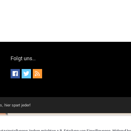
Folgt uns…
hier spart jeder!
tzeinstellungen ändern möchten z.B. Erteilung von Einwilligungen, Widerruf bere