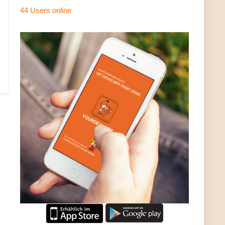
44 Users
online