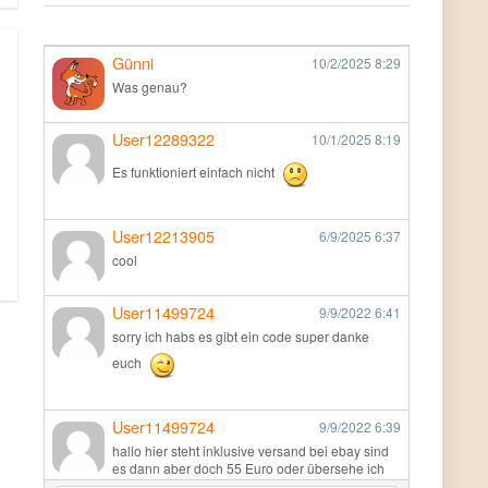
Günni
10/2/2025
8:29
Was genau?
User12289322
10/1/2025
8:19
Es funktioniert einfach nicht
User12213905
6/9/2025
6:37
cool
User11499724
9/9/2022
6:41
sorry ich habs es gibt ein code super danke
euch
User11499724
9/9/2022
6:39
hallo hier steht inklusive versand bei ebay sind
es dann aber doch 55 Euro oder übersehe ich