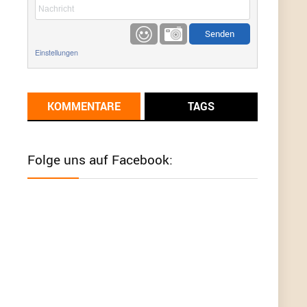
etwas
Günni
9/1/2022
6:17
Einstellungen
Ich glaube du hast den Sinn eines
Schnäppchenblogs noch immer nicht
verstanden?
KOMMENTARE
TAGS
Günni
9/1/2022
6:16
Dann schau mal bitte auf das Datum
Die
meisten Deals sind Tagespreise!
Folge uns auf Facebook:
User11493041
8/31/2022
7:10
Wird hier für 98,99 angeboten, bei Klick auf "Zum
Deal" sind es dann 140 Euro, das ist doch
Betrug am Kunden
Günni
7/30/2022
5:32
Wieso beschiss? Wir sind ein Schnäppchenblog
der "nur" auf Deals hinweist, wir selbst verkaufen
das Produkt nicht. Zudem ist das was du suchst
schon 2 Jahre her.