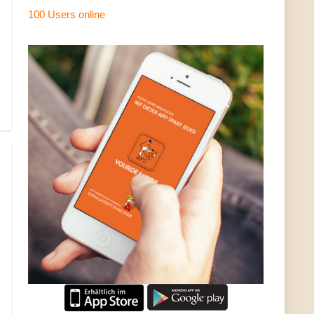
100 Users
online