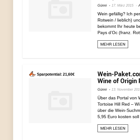
Günni
17. März 2015
Wein gefällig? Ich pe
Rotwein / lieblich) u
bekommt Ihr heute be
Pays d’Oc (franz. Rot
MEHR LESEN
Wein-Paket.com
Sparpotential: 21,60€
Wine of Origin 
Günni
13. November 201
Über das Portal von
Tortoise Hill Red – Wi
über die Wein-Suchm
5,95 Euro kosten soll 
MEHR LESEN