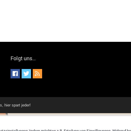
Folgt uns…
hier spart jeder!
tzeinstellungen ändern möchten z.B. Erteilung von Einwilligungen, Widerruf bere