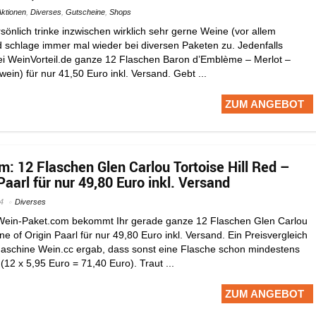
Aktionen
,
Diverses
,
Gutscheine
,
Shops
rsönlich trinke inzwischen wirklich sehr gerne Weine (vor allem
nd schlage immer mal wieder bei diversen Paketen zu. Jedenfalls
i WeinVorteil.de ganze 12 Flaschen Baron d’Emblème – Merlot –
wein) für nur 41,50 Euro inkl. Versand. Gebt ...
ZUM ANGEBOT
: 12 Flaschen Glen Carlou Tortoise Hill Red –
Paarl für nur 49,80 Euro inkl. Versand
4
Diverses
 Wein-Paket.com bekommt Ihr gerade ganze 12 Flaschen Glen Carlou
ne of Origin Paarl für nur 49,80 Euro inkl. Versand. Ein Preisvergleich
aschine Wein.cc ergab, dass sonst eine Flasche schon mindestens
(12 x 5,95 Euro = 71,40 Euro). Traut ...
ZUM ANGEBOT